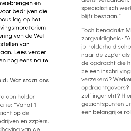
 meebrengen en
specialistisch wer
 voor bedrijven die
blijft bestaan.”
ocus lag op het
avingsmoratorium
Toch benadrukt Me
oering van de Wet
zorgvuldigheid: “
 stellen van
je helderheid schep
aan. Lees verder
naar de zzp’er al
ten nog eens na te
de opdracht die hij
ze een inschrijving
verzekerd? Werke
eid: Wat staat ons
opdrachtgevers? 
zelf ingericht? Hie
e een helder
gezichtspunten uit
atie: “Vanaf 1
een belangrijke rol
zicht op de
drijven en zzp’ers.
dhaving van de