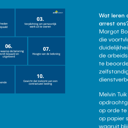
Wat leren 
arrest ons
Margot Boe
die voortvl
duidelijkh
de arbeids
te beoorde
zelfstandi
dienstverb
Melvin Tui
opdrachtge
op orde te
op papier 
waaruit bli