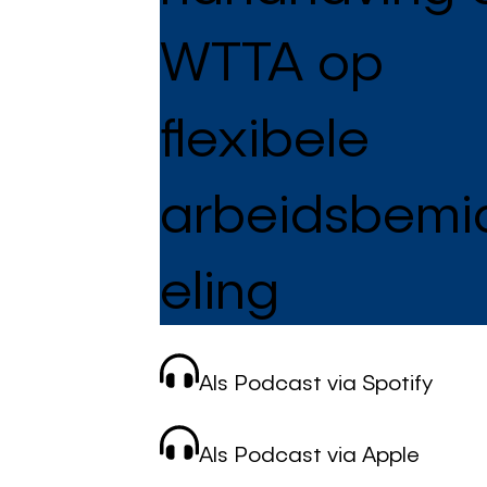
WTTA op
flexibele
arbeidsbemi
eling
Als Podcast via Spotify
Als Podcast via Apple