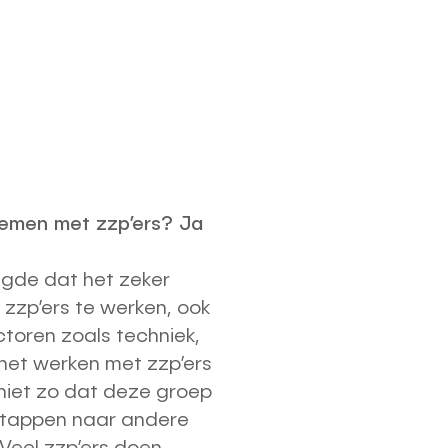
nemen met zzp’ers? Ja
igde dat het zeker
 zzp’ers te werken, ook
ectoren zoals techniek,
 het werken met zzp’ers
 niet zo dat deze groep
stappen naar andere
Veel zzp’ers doen