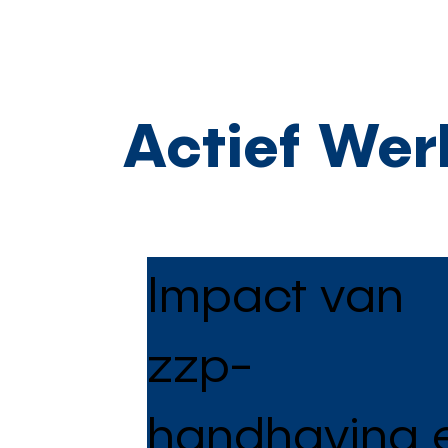
Actief Werk
Impact van
zzp-
handhaving 