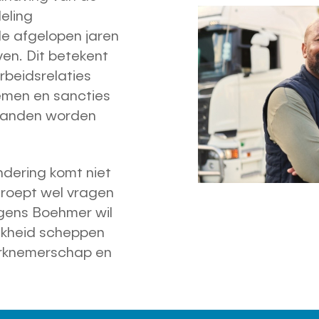
eling
de afgelopen jaren
en. Dit betekent
rbeidsrelaties
emen en sancties
standen worden
ndering komt niet
 roept wel vragen
lgens Boehmer wil
ijkheid scheppen
erknemerschap en