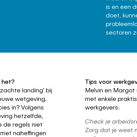
is en een d
doet, kunne
probleemloo
sectoren z
 het?
Tips voor werkge
zachte landing’ bij
Melvin en Margot 
ieuwe wetgeving.
met enkele praktis
ies in? Volgens
werkgevers:
eving hetzelfde,
Check je arbeidsre
e de regels niet
Zorg dat je weet 
 met naheffingen