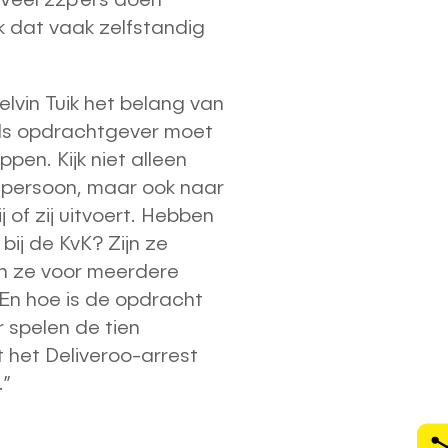
k dat vaak zelfstandig
lvin Tuik het belang van
Als opdrachtgever moet
pen. Kijk niet alleen
s persoon, maar ook naar
 of zij uitvoert. Hebben
 bij de KvK? Zijn ze
n ze voor meerdere
En hoe is de opdracht
r spelen de tien
 het Deliveroo-arrest
.”