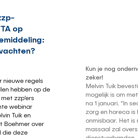
zzp-
TTA op
bemiddeling:
 wachten?
Kun je nog onder
zeker!
r nieuwe regels
Melvin Tuik bevest
ullen hebben op de
mogelijk is om met
 met zzp’ers
na 1 januari. “In s
nte webinar
zorg en horeca is
vin Tuik en
onmisbaar. Het is
ot Boehmer over
massaal zal over
d die deze
dienstverbanden. 